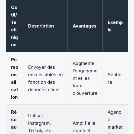
Ou
til/
Te
Exemp
Description
Avantages
ch
le
niq
ue
Pe
Augmente
rso
Envoyer des
l’engageme
nn
emails ciblés en
Sepho
nt et les
ali
fonction des
ra
taux
sat
données client
d’ouverture
ion
Ré
Agenc
Utiliser
se
e
Instagram,
Amplifie le
au
market
TikTok, etc.
reach et