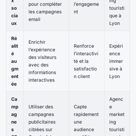
x
ing
pour compléter
l’engageme
so
touristi
les campagnes
nt
cia
que à
email
ux
Lyon
Ré
Enrichir
alit
Renforce
Expéri
l’expérience
é
l’interactivi
ence
des visiteurs
au
té et la
immer
avec des
gm
satisfactio
sive à
informations
ent
n client
Lyon
interactives
ée
Ca
Agenc
mp
Utiliser des
Capte
e
ag
campagnes
rapidement
market
ne
publicitaires
une
ing
s
ciblées sur
audience
touristi