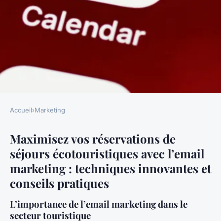
Accueil
›
Marketing
MARKETING
Maximisez vos réservations de
Maximisez vos réservations de
séjours écotouristiques avec l’email
séjours écotouristiques avec
marketing : techniques innovantes et
l"email marketing : techniques
conseils pratiques
innovantes et conseils
L’importance de l’email marketing dans le
pratiques
secteur touristique