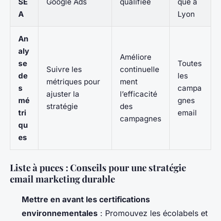
SE
Google Ads
qualifiée
que à
A
Lyon
An
aly
Améliore
se
Toutes
Suivre les
continuelle
de
les
métriques pour
ment
s
campa
ajuster la
l’efficacité
mé
gnes
stratégie
des
tri
email
campagnes
qu
es
Liste à puces : Conseils pour une stratégie
email marketing durable
Mettre en avant les certifications
environnementales
: Promouvez les écolabels et