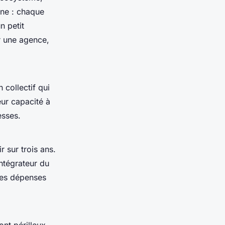
nne : chaque
n petit
r une agence,
 collectif qui
ur capacité à
esses.
 sur trois ans.
intégrateur du
des dépenses
nt périlleux.