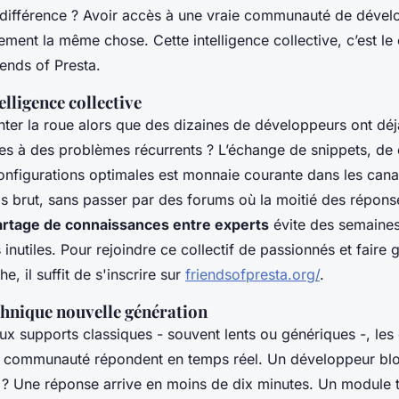
différence ? Avoir accès à une vraie communauté de dével
ment la même chose. Cette intelligence collective, c’est l
ends of Presta.
elligence collective
nter la roue alors que des dizaines de développeurs ont déj
es à des problèmes récurrents ? L’échange de snippets, de 
onfigurations optimales est monnaie courante dans les cana
s brut, sans passer par des forums où la moitié des répons
artage de connaissances entre experts
évite des semaine
inutiles. Pour rejoindre ce collectif de passionnés et faire 
e, il suffit de s'inscrire sur
friendsofpresta.org/
.
chnique nouvelle génération
ux supports classiques - souvent lents ou génériques -, les
a communauté répondent en temps réel. Un développeur bl
 ? Une réponse arrive en moins de dix minutes. Un module t