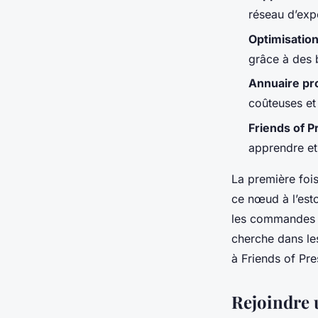
Aminte
•
06/04/2026 14:53
•
10 min de lecture
réseau d’exp
Optimisation
grâce à des 
Annuaire pr
coûteuses et 
Friends of P
apprendre et
La première fois
ce nœud à l’esto
les commandes s
cherche dans les
à
Friends of Pre
Rejoindre 