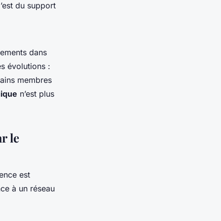
C’est du support
ngements dans
s évolutions :
rtains membres
gique
n’est plus
r le
rence est
nce à un réseau