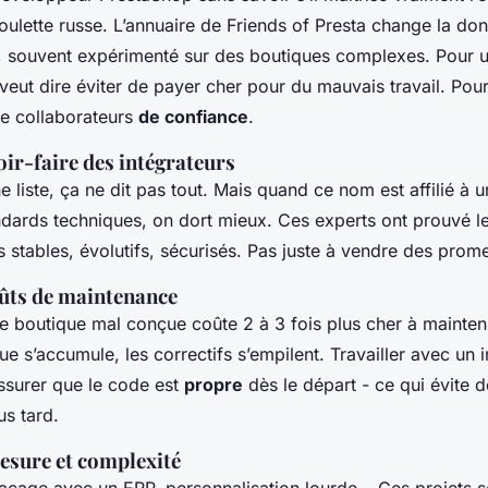
 roulette russe. L’annuaire de Friends of Presta change la do
ié, souvent expérimenté sur des boutiques complexes. Pour u
veut dire éviter de payer cher pour du mauvais travail. Pou
de collaborateurs
de confiance
.
voir-faire des intégrateurs
liste, ça ne dit pas tout. Mais quand ce nom est affilié à un
dards techniques, on dort mieux. Ces experts ont prouvé le
ts stables, évolutifs, sécurisés. Pas juste à vendre des prom
oûts de maintenance
 boutique mal conçue coûte 2 à 3 fois plus cher à maintenir
ue s’accumule, les correctifs s’empilent. Travailler avec un 
assurer que le code est
propre
dès le départ - ce qui évite 
us tard.
esure et complexité
façage avec un ERP, personnalisation lourde… Ces projets so