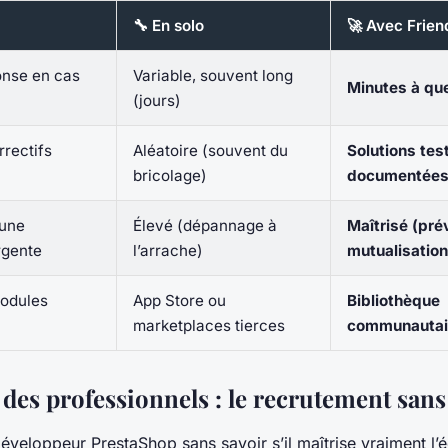
🔧 En solo
🚀 Avec Frien
nse en cas
Variable, souvent long
Minutes à qu
(jours)
rrectifs
Aléatoire (souvent du
Solutions tes
bricolage)
documentée
’une
Élevé (dépannage à
Maîtrisé (pré
rgente
l’arrache)
mutualisation
odules
App Store ou
Bibliothèque
marketplaces tierces
communautair
 des professionnels : le recrutement sans
veloppeur PrestaShop sans savoir s’il maîtrise vraiment l’