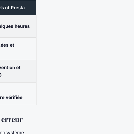
ds of Presta
elques heures
tées et
s
vention et
)
e vérifiée
 erreur
écosystème,