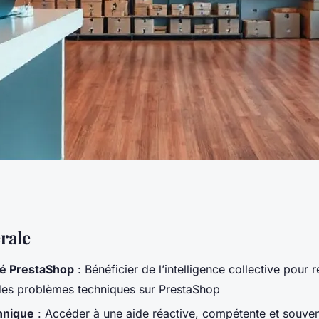
r votre e-commerce
rale
 PrestaShop
: Bénéficier de l’intelligence collective pour 
resta
es problèmes techniques sur PrestaShop
hnique
: Accéder à une aide réactive, compétente et souvent