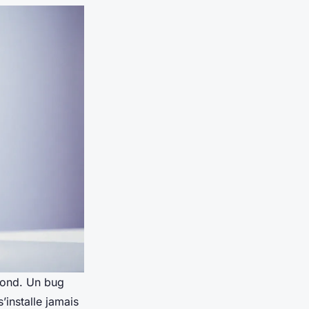
rond. Un bug
’installe jamais