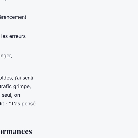
férencement
 les erreurs
anger,
des, j’ai senti
trafic grimpe,
 seul, on
it : “T’as pensé
rformances